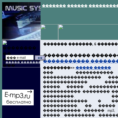
�������
������
��������
������� �������, 6 �����
������ ����� ������
����������� ������
����� ��������..
��������>>
����� �����
��� ���������
����������������� ��
������������� �����
�����. ����� ��������
����������� �������� �
���������. ����
������������� � ���
����������. �� ����
����������� ������ mp3,
����� ��������� ������