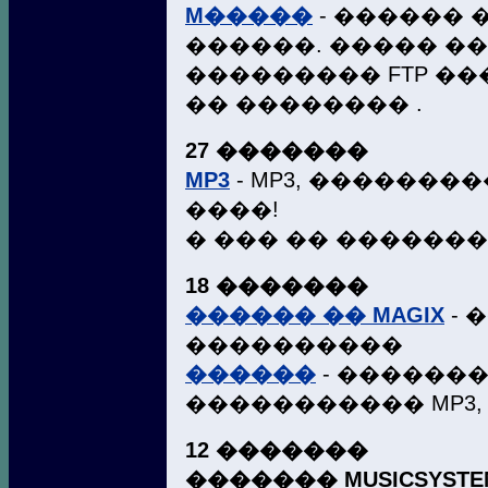
M�����
- ������ 
������. ����� �
��������� FTP �
�� �������� .
27 �������
MP3
- MP3, ��������
����!
� ��� �� �������
18 �������
������ �� MAGIX
- 
����������
������
- ������
����������� MP3, 
12 �������
������� MUSICSYST