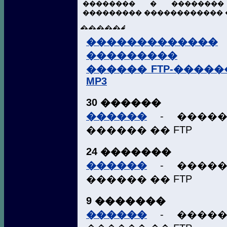
�������� � ��������
��������� ������������ �
�������������
���������
������ FTP-�����
MP3
30 ������
������
- �����
������ �� FTP
24 �������
������
- �����
������ �� FTP
9 �������
������
- �����