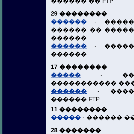
������ �� FTP
29 ��������
������
- �����
������ �� ����
������
������
- �����
������
17 ��������
�����
- ���
����������� ���
������
- ����
������ FTP
11 ��������
�����
- ������ �
28 �������