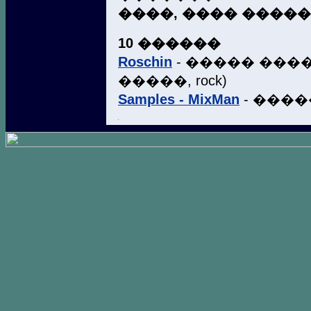
����, ���� �����
10 ������
Roschin
- ����� ���
�����, rock)
Samples - MixMan
- ���