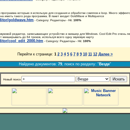
я программа которыю я использую для создания и обработки сэмплов и loop. Много эффекто
жна иметь такого рода программа. В пакет входит GoldWave и Multiquence
editor/goldwave.htm
- Category: Редакторы - Hit:
100%
вуковой редактор, записывающее устройство и микшер для Windows. Cool Edit Pro очень ле
т микширывать до 64 треков, используя всего одну звуковую карту
editor/cool_edit_2000.htm
- Category: Редакторы - Hit:
100%
Перейти к странице:
1
2
3
4
5
6
7
8
9
10
11
12
Далее >
Найдено документов:
79
, поиск по разделу: "
Везде
"
Новый поиск