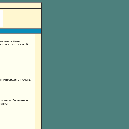
ые могут быть
 или кассеты и ещё...
ый интерфейс и очень
 эффекты. Записанную
записи/