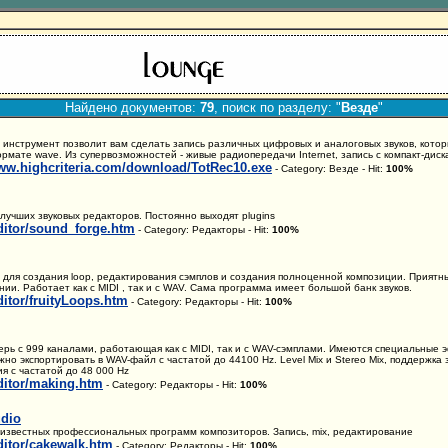
Найдено документов:
79
, поиск по разделу: "
Везде
"
инструмент позволит вам сделать запись различных цифровых и аналоговых звуков, котор
рмате wave. Из супервозможностей - живые радиопередачи Internet, запись с компакт-диска
www.highcriteria.com/download/TotRec10.exe
- Category: Везде - Hit:
100%
лучших звуковых редакторов. Постоянно выходят plugins
editor/sound_forge.htm
- Category: Редакторы - Hit:
100%
 для создания loop, редактирования сэмплов и создания полноценной композиции. Приятн
нии. Работает как с MIDI , так и с WAV. Сама программа имеет большой банк звуков.
editor/fruityLoops.htm
- Category: Редакторы - Hit:
100%
рь с 999 каналами, работающая как с MIDI, так и с WAV-сэмплами. Имеются специальные
но экспортировать в WAV-файл с частатой до 44100 Hz. Level Mix и Stereo Mix, поддержка 
я с частатой до 48 000 Hz
editor/making.htm
- Category: Редакторы - Hit:
100%
udio
известных профессиональных программ композиторов. Запись, mix, редактирование
editor/cakewalk.htm
- Category: Редакторы - Hit:
100%