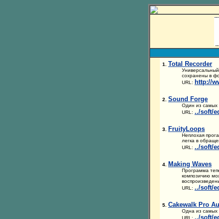
Total Recorder
1.
Универсальный 
сохранены в фо
http://
URL:
Sound Forge
2.
Один из самых 
../soft/
URL:
FruityLoops
3.
Неплохая прога
легка в обраще
../soft/
URL:
Making Waves
4.
Программа тепе
композичию мож
воспроизведени
../soft/
URL:
Cakewalk Pro A
5.
Одна из самых 
../soft/
URL: