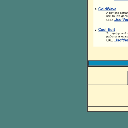
GoldWave
6.
А вот эта сама
все то что дол
../soft/
URL:
Cool Edit
7.
Это цифровой з
работы, и може
../soft/
URL: